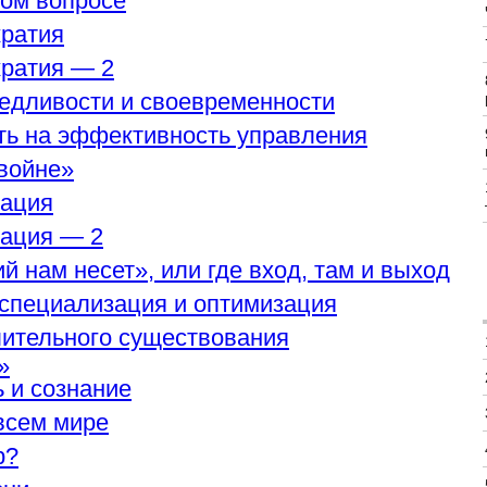
ком вопросе
кратия
кратия — 2
ведливости и своевременности
ть на эффективность управления
 войне»
зация
зация — 2
й нам несет», или где вход, там и выход
 специализация и оптимизация
лительного существования
»
ь и сознание
 всем мире
р?