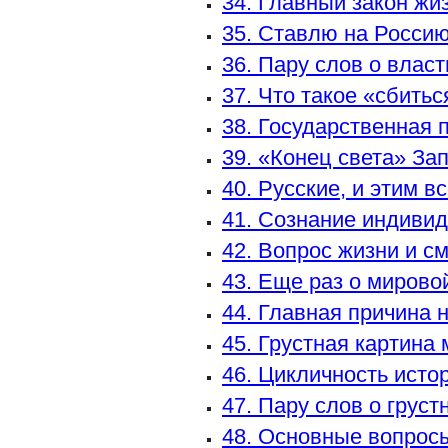
34. Главный закон жи
35. Ставлю на Росси
36. Пару слов о власт
37. Что такое «сбитьс
38. Государственная 
39. «Конец света» З
40. Русские, и этим в
41. Сознание индивид
42. Вопрос жизни и с
43. Еще раз о мирово
44. Главная причина 
45. Грустная картина
46. Цикличность исто
47. Пару слов о груст
48. Основные вопрос