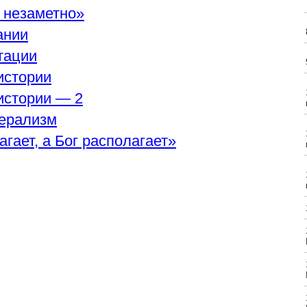
 незаметно»
ании
итации
истории
истории — 2
ерализм
гает, а Бог располагает»