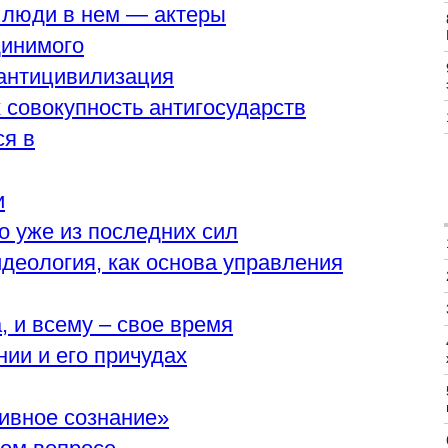
а люди в нем — актеры
динимого
 антицивилизация
к совокупность антигосударств
ся в
и
но уже из последних сил
идеология, как основа управления
, и всему – свое время
нии и его причудах
тивное сознание»