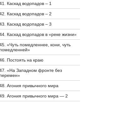
41. Каскад водопадов – 1
42. Каскад водопадов – 2
43. Каскад водопадов – 3
44. Каскад водопадов в «реке жизни»
45. «Чуть помедленнее, кони, чуть
помедленней»
46. Постоять на краю
47. «На Западном фронте без
перемен»
48. Агония привычного мира
49. Агония привычного мира — 2