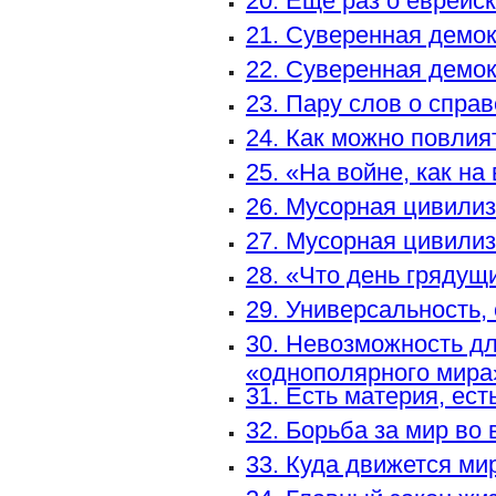
20. Еще раз о еврейс
21. Суверенная демо
22. Суверенная демо
23. Пару слов о спра
24. Как можно повлия
25. «На войне, как на
26. Мусорная цивили
27. Мусорная цивили
28. «Что день грядущи
29. Универсальность,
30. Невозможность д
«однополярного мира
31. Есть материя, ест
32. Борьба за мир во
33. Куда движется ми