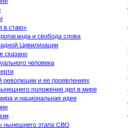
зни
ю
и
я в стаю»
пропаганда и свобода слова
ападной Цивилизации
се сказано
уального человека
мерти
й революции и ее проявлениях
нынешнего положения дел в мире
 мира и национальная идея
рии
ном
ы нынешнего этапа СВО